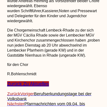
wurde Andreas Heiming als Vorsitzender beider Chöre
wiedergewählt. Ebenso
wurden
Schriftführer,Kassierer,Noten und Pressewart
und Delegierter für den Kinder und Jugendchor
wiedergewählt.
Die Chorgemeinschaft Lembeck-Rhade zu der sich
der MGV Cäcilia Rhade sowie
der Lembecker MGV
und Kirchenchor zusammengechlossen haben ,proben
nun jeden Dienstag ab 20 Uhr abwechselnd im
Lembecker Pfarrheim (gerade KW) und in der
Gaststätte Nienhaus in Rhade (ungerade KW).
für den Chor
R.Bohlenschmidt
Zurück Zu Aktuelles
Zurück
Voriger
Berufserkundungstage bei der
Volksbank
Nächster
Pfarrnachrichten vom 09.04. bis