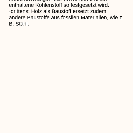
enthaltene Kohlenstoff so festgesetzt wird.
-drittens: Holz als Baustoff ersetzt zudem
andere Baustoffe aus fossilen Materialien, wie z.
B. Stahl.
Zurück Zu Aktuelles
Zurück
Voriger
Lembecker Schachclub spielt seit
15 Jahren im Pfarrheim
Nächster
Raiffeisen informiert über Zufahrt trotz
Baustelle
Nächster