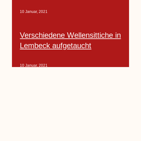
10 Januar, 2021
Verschiedene Wellensittiche in
Lembeck aufgetaucht
10 Januar, 2021
Porte-Projekt
„Lindenplätzchen-
Verschönerung“ beginnt in
Kürze
10 Januar, 2021