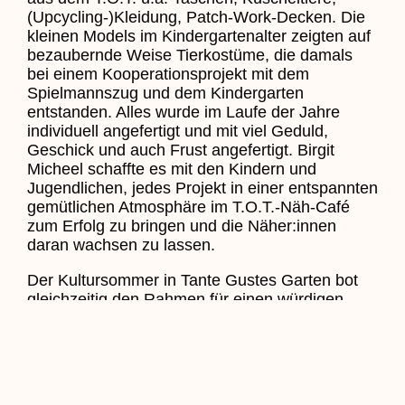
(Upcycling-)Kleidung, Patch-Work-Decken. Die
kleinen Models im Kindergartenalter zeigten auf
bezaubernde Weise Tierkostüme, die damals
bei einem Kooperationsprojekt mit dem
Spielmannszug und dem Kindergarten
entstanden. Alles wurde im Laufe der Jahre
individuell angefertigt und mit viel Geduld,
Geschick und auch Frust angefertigt. Birgit
Micheel schaffte es mit den Kindern und
Jugendlichen, jedes Projekt in einer entspannten
gemütlichen Atmosphäre im T.O.T.-Näh-Café
zum Erfolg zu bringen und die Näher:innen
daran wachsen zu lassen.
Der Kultursommer in Tante Gustes Garten bot
gleichzeitig den Rahmen für einen würdigen
Abschied von Birgit Micheel und ihrem Näh-Café
im T.O.T.. Aus beruflichen Gründen wird sie
diese liebgewonnene Tätigkeit aufgeben. Nicht
nur das Team des T.O.T. dankte ihr für ihre so
wertvolle Arbeit. Es kamen viele Kinder und