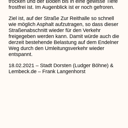
trocken und der Boden bis in eine gewisse Tiefe
frostfrei ist. Im Augenblick ist er noch gefroren.
Ziel ist, auf der Straße Zur Reithalle so schnell
wie möglich Asphalt aufzutragen, so dass dieser
Straßenabschnitt wieder für den Verkehr
freigegeben werden kann. Damit würde auch die
derzeit bestehende Belastung auf dem Endelner
Weg durch den Umleitungsverkehr wieder
entspannt.
18.02.2021 – Stadt Dorsten (Ludger Böhne) &
Lembeck.de – Frank Langenhorst
Zurück Zu Aktuelles
Zurück
Voriger
Lembeckerin gründete Stiftung für
Kindeswohl
Nächster
Pfarrnachrichten vom 20.02. bis
28.02.2021
Nächster