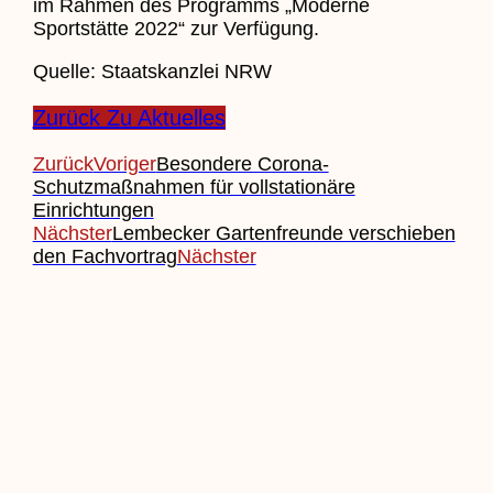
im Rahmen des Programms „Moderne
Sportstätte 2022“ zur Verfügung.
Quelle: Staatskanzlei NRW
Zurück Zu Aktuelles
Zurück
Voriger
Besondere Corona-
Schutzmaßnahmen für vollstationäre
Einrichtungen
Nächster
Lembecker Gartenfreunde verschieben
den Fachvortrag
Nächster