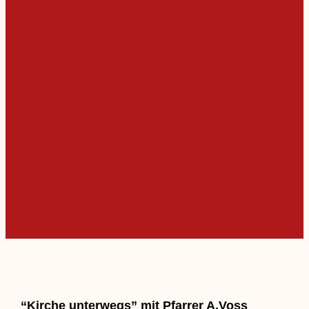
“Kirche unterwegs” mit Pfarrer A.Voss