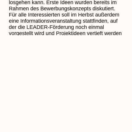
losgehen kann. Erste Ideen wurden bereits im
Rahmen des Bewerbungskonzepts diskutiert.
Für alle Interessierten soll im Herbst außerdem
eine Informationsveranstaltung stattfinden, auf
der die LEADER-Förderung noch einmal
vorgestellt wird und Projektideen vertieft werden
können. Aktuelle Infos dazu werden kurzfristig
auf der Webseite des Vereins unter
www.vitalnrw-hohe-mark.de
veröffentlicht.
Hintergrund: Was ist LEADER?
LEADER (frz. für
Liaison entre actions de
développement de l’économie rurale
=
Verbindung zwischen Aktionen zur Entwicklung
der ländlichen Wirtschaft) ist ein EU-
kofinanziertes Strukturförderprogramm. Ziel ist
es, die ländlichen Gemeinden gemeinsam mit
den Bürgern vor Ort im Rahmen innovativer
Projekte als Wirtschafts-, Lebens- und
Erholungsraum zu stärken. Das
Förderprogramm besteht seit 1991 und wird aus