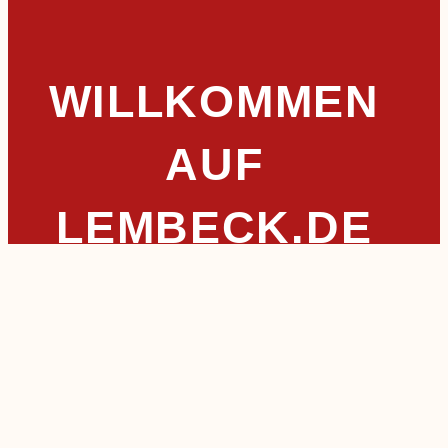
WILLKOMMEN
AUF
LEMBECK.DE
Willkommen auf der offiziellen Webseite von
Lembeck – Ihrem Zugang zu aktuellen
Informationen, Veranstaltungen und
Dienstleistungen in unserer lebendigen Gemeinde.
Lembeck, ein charmantes Dorf im Norden von