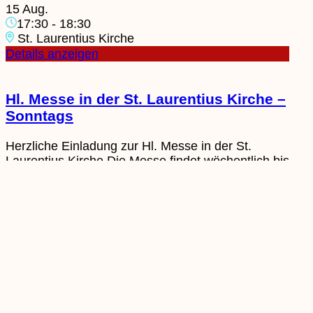
15 Aug.
17:30
-
18:30
St. Laurentius Kirche
Details anzeigen
Hl. Messe in der St. Laurentius Kirche –
Sonntags
Herzliche Einladung zur Hl. Messe in der St.
Laurentius Kirche.Die Messe findet wöchentlich bis
zum 22.11.2026, sonntags um 10:00 Uhr, statt.
Alle Gemeindemitglieder und Interessierten sind
herzlich willkommen.
16 Aug.
10:00
-
11:00
St. Laurentius Kirche
Details anzeigen
Ferienprogramm: Feld-Wald-und-