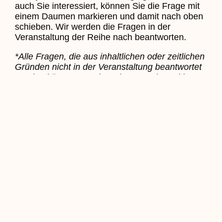
auch Sie interessiert, können Sie die Frage mit
einem Daumen markieren und damit nach oben
schieben. Wir werden die Fragen in der
Veranstaltung der Reihe nach beantworten.
*Alle Fragen, die aus inhaltlichen oder zeitlichen
Gründen nicht in der Veranstaltung beantwortet
werden können, werden wir sammeln und im
Nachgang beantworten.
Karte_V48u49_TK-
Netz_KommUebersicht_farbig_A0_KNi_211014
06.11.2021 – Christian Harde für Lembeck.de
Zurück Zu Aktuelles
Zurück
Voriger
6 Lembecker Mädchen spendeten
Bastelerlös
Nächster
Stiftung spendet Weihnachtsgeschenke