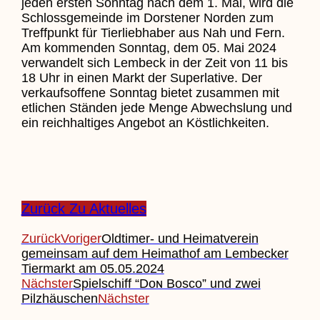
jeden ersten Sonntag nach dem 1. Mai, wird die
Schlossgemeinde im Dorstener Norden zum
Treffpunkt für Tierliebhaber aus Nah und Fern.
Am kommenden Sonntag, dem 05. Mai 2024
verwandelt sich Lembeck in der Zeit von 11 bis
18 Uhr in einen Markt der Superlative. Der
verkaufsoffene Sonntag bietet zusammen mit
etlichen Ständen jede Menge Abwechslung und
ein reichhaltiges Angebot an Köstlichkeiten.
Zurück Zu Aktuelles
Zurück
Voriger
Oldtimer- und Heimatverein
gemeinsam auf dem Heimathof am Lembecker
Tiermarkt am 05.05.2024
Nächster
Spielschiff “Dᴏɴ Bᴏsᴄᴏ” und zwei
Pilzhäuschen
Nächster