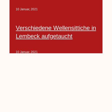
10 Januar, 2021
Verschiedene Wellensittiche in
Lembeck aufgetaucht
10 Januar, 2021
Porte-Projekt
„Lindenplätzchen-
Verschönerung“ beginnt in
Kürze
10 Januar, 2021