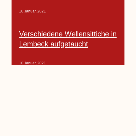
10 Januar, 2021
Verschiedene Wellensittiche in
Lembeck aufgetaucht
10 Januar, 2021
Porte-Projekt
„Lindenplätzchen-
Verschönerung“ beginnt in
Kürze
10 Januar, 2021