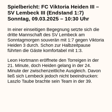
Spielbericht: FC Viktoria Heiden III –
SV Lembeck III (Endstand 1:7)
Sonntag, 09.03.2025 – 10:30 Uhr
In einer einseitigen Begegnung setzte sich die
dritte Mannschaft des SV Lembeck am
Sonntagmorgen souverän mit 1:7 gegen Viktoria
Heiden 3 durch. Schon zur Halbzeitpause
führten die Gäste komfortabel mit 1:3.
Leon Hortmann eröffnete den Torreigen in der
21. Minute, doch Heiden gelang in der 24.
Minute der zwischenzeitliche Ausgleich. Davon
ließ sich Lembeck jedoch nicht beeindrucken:
Laszlo Taube brachte sein Team in der 39.
Minute erneut in Führung, bevor Leon Hortmann
mit seinem zweiten Treffer kurz vor der Pause
(45.) den Halbzeitstand von 1:3 herstellte.
In der zweiten Halbzeit spielte Lembeck
praktisch auf ein Tor. Heiden zeigte kaum noch