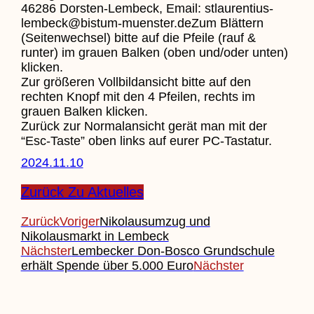
46286 Dorsten-Lembeck, Email: stlaurentius-
lembeck@bistum-muenster.deZum Blättern
(Seitenwechsel) bitte auf die Pfeile (rauf &
runter) im grauen Balken (oben und/oder unten)
klicken.
Zur größeren Vollbildansicht bitte auf den
rechten Knopf mit den 4 Pfeilen, rechts im
grauen Balken klicken.
Zurück zur Normalansicht gerät man mit der
“Esc-Taste” oben links auf eurer PC-Tastatur.
2024.11.10
Zurück Zu Aktuelles
Zurück
Voriger
Nikolausumzug und
Nikolausmarkt in Lembeck
Nächster
Lembecker Don-Bosco Grundschule
erhält Spende über 5.000 Euro
Nächster