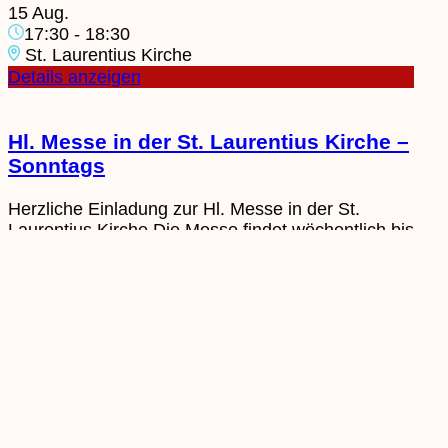
15 Aug.
17:30
-
18:30
St. Laurentius Kirche
Details anzeigen
Hl. Messe in der St. Laurentius Kirche –
Sonntags
Herzliche Einladung zur Hl. Messe in der St.
Laurentius Kirche.Die Messe findet wöchentlich bis
zum 22.11.2026, sonntags um 10:00 Uhr, statt.
Alle Gemeindemitglieder und Interessierten sind
herzlich willkommen.
16 Aug.
10:00
-
11:00
St. Laurentius Kirche
Details anzeigen
Ferienprogramm: Feld-Wald-und-