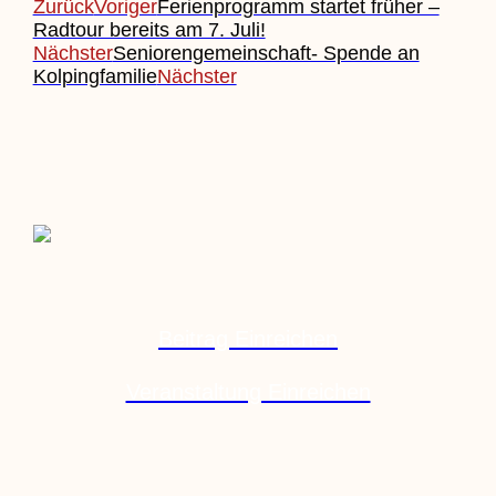
Zurück
Voriger
Ferienprogramm startet früher –
Radtour bereits am 7. Juli!
Nächster
Seniorengemeinschaft- Spende an
Kolpingfamilie
Nächster
Beitrag Einreichen
Veranstaltung Einreichen