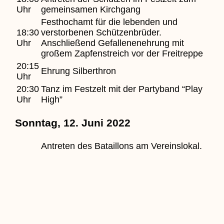
Uhr
gemeinsamen Kirchgang
Festhochamt für die lebenden und
18:30
verstorbenen Schützenbrüder.
Uhr
Anschließend Gefallenenehrung mit
großem Zapfenstreich vor der Freitreppe
20:15
Ehrung Silberthron
Uhr
20:30
Tanz im Festzelt mit der Partyband “Play
Uhr
High”
Sonntag, 12. Juni 2022
Antreten des Bataillons am Vereinslokal.
Abmarsch zum Frühschoppen im Festzelt
10:30
mit der “Harmonie Lembeck” und dem
Uhr
Spielmannszug “Grün-Weiß Lembeck”
Ehrung verdienter Vereinsmitglieder
14:30
Antreten der Schützen im Festzelt
Uhr
Abholung des Königspaares / Hofstaates