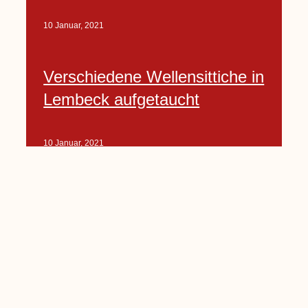
10 Januar, 2021
Verschiedene Wellensittiche in
Lembeck aufgetaucht
10 Januar, 2021
Porte-Projekt
„Lindenplätzchen-
Verschönerung“ beginnt in
Kürze
10 Januar, 2021