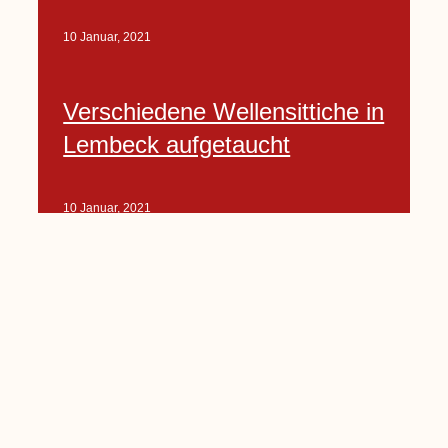
10 Januar, 2021
Verschiedene Wellensittiche in
Lembeck aufgetaucht
10 Januar, 2021
Porte-Projekt
„Lindenplätzchen-
Verschönerung“ beginnt in
Kürze
10 Januar, 2021