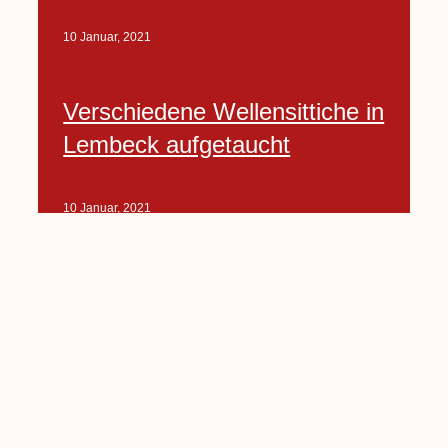
10 Januar, 2021
Verschiedene Wellensittiche in
Lembeck aufgetaucht
10 Januar, 2021
Porte-Projekt
„Lindenplätzchen-
Verschönerung“ beginnt in
Kürze
10 Januar, 2021