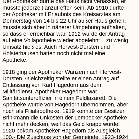
Der Apotheker durfte das Haus nicht verlassen, er
musste jederzeit anzutreffen sein. Ab 1910 durfte
der Apotheker mit Erlaubnis des Kreisarztes am
Donnerstag von 14 bis 22 Uhr außer Haus gehen,
musste sich aber in näherer Umgebung aufhalten,
so dass er erreichbar war. 1912 wurde der Antrag
auf eine Vollapotheke wieder abgelehnt – zu wenig
Umsatz hieß es. Auch Hervest-Dorsten und
Holsterhausen hatten noch nicht mal eine
Apotheke.
1918 ging der Apotheker Wanzen nach Hervest-
Dorsten. Gleichzeitig stellte er einen Antrag auf
Entlassung von Karl Hagedorn aus dem
Militärdienst. Apotheker Hagedorn war
Sanitätsunteroffizier in einem Feldlazarett. Die
Apotheke wurde von Hagedorn übernommen, aber
noch als Filialapotheke. 1919 konnte der Besitzer
Brinkmann die Unkosten der Lembecker Apotheke
nicht mehr decken, weil das Geld knapp wurde.
1920 bekam Apotheker Hagedorn als Ausgleich
100,- DM Zuschuss von der Gemeinde. 1923-1924