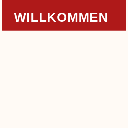
WILLKOMMEN
AUF
LEMBECK.DE
Willkommen auf der offiziellen Webseite von
Lembeck – Ihrem Zugang zu aktuellen
Informationen, Veranstaltungen und
Dienstleistungen in unserer lebendigen Gemeinde.
Lembeck, ein charmantes Dorf im Norden von
Dorsten, zeichnet sich durch seine reiche