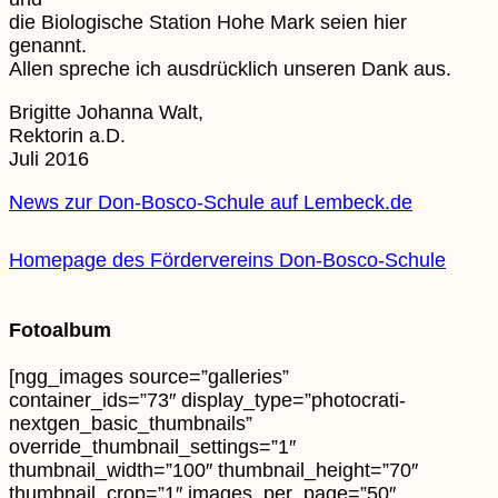
die Biologische Station Hohe Mark seien hier
genannt.
Allen spreche ich ausdrücklich unseren Dank aus.
Brigitte Johanna Walt,
Rektorin a.D.
Juli 2016
News zur Don-Bosco-Schule auf Lembeck.de
Homepage des Fördervereins Don-Bosco-Schule
Fotoalbum
[ngg_images source=”galleries”
container_ids=”73″ display_type=”photocrati-
nextgen_basic_thumbnails”
override_thumbnail_settings=”1″
thumbnail_width=”100″ thumbnail_height=”70″
thumbnail_crop=”1″ images_per_page=”50″