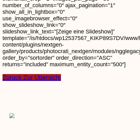
number_of_columns=”0″ ajax_pagination=”1″
show_all_in_lightbox=”0″
use_imagebrowser_effect=”0″
show_slideshow_link=”0″
slideshow_link_text=”[Zeige eine Slideshow]”
template=”/is/htdocs/wp12537567_KIKP89S7DV/www/
content/plugins/nextgen-
gallery/products/photocrati_nextgen/modules/ngglegacy
order_by=”sortorder” order_direction=”ASC”
returns=”included” maximum_entity_count=”500″]
Zurück Zur Übersicht