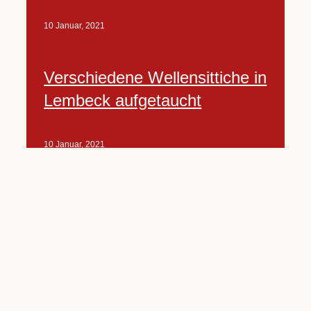
10 Januar, 2021
Verschiedene Wellensittiche in
Lembeck aufgetaucht
10 Januar, 2021
Porte-Projekt
„Lindenplätzchen-
Verschönerung“ beginnt in
Kürze
10 Januar, 2021