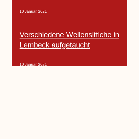
10 Januar, 2021
Verschiedene Wellensittiche in
Lembeck aufgetaucht
10 Januar, 2021
Porte-Projekt
„Lindenplätzchen-
Verschönerung“ beginnt in
Kürze
10 Januar, 2021