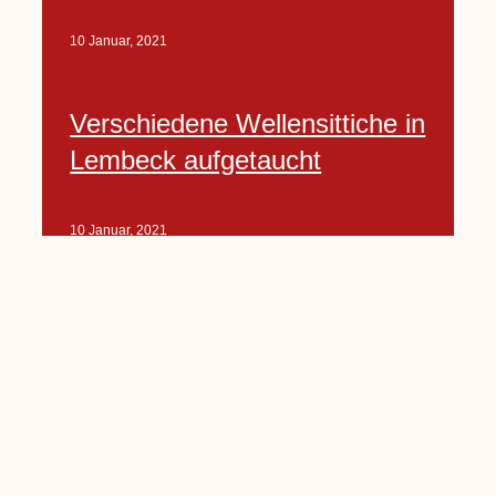
10 Januar, 2021
Verschiedene Wellensittiche in
Lembeck aufgetaucht
10 Januar, 2021
Porte-Projekt
„Lindenplätzchen-
Verschönerung“ beginnt in
Kürze
10 Januar, 2021