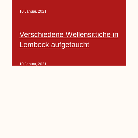
10 Januar, 2021
Verschiedene Wellensittiche in
Lembeck aufgetaucht
10 Januar, 2021
Porte-Projekt
„Lindenplätzchen-
Verschönerung“ beginnt in
Kürze
10 Januar, 2021