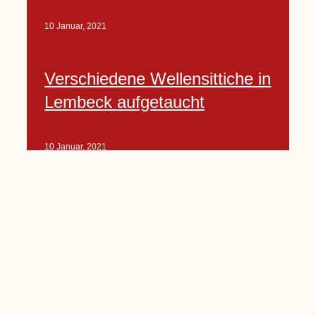
10 Januar, 2021
Verschiedene Wellensittiche in
Lembeck aufgetaucht
10 Januar, 2021
Porte-Projekt
„Lindenplätzchen-
Verschönerung“ beginnt in
Kürze
10 Januar, 2021