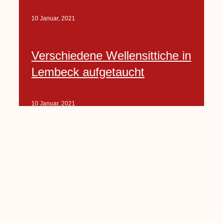
10 Januar, 2021
Verschiedene Wellensittiche in
Lembeck aufgetaucht
10 Januar, 2021
Porte-Projekt
„Lindenplätzchen-
Verschönerung“ beginnt in
Kürze
10 Januar, 2021