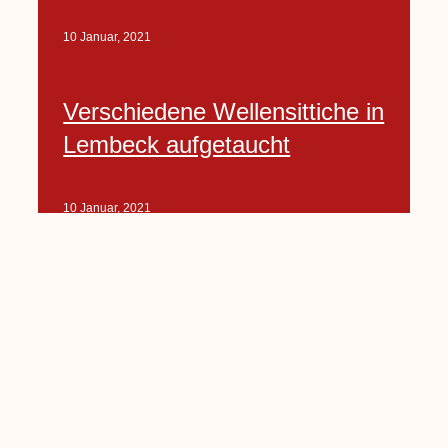
10 Januar, 2021
Verschiedene Wellensittiche in
Lembeck aufgetaucht
10 Januar, 2021
Porte-Projekt
„Lindenplätzchen-
Verschönerung“ beginnt in
Kürze
10 Januar, 2021