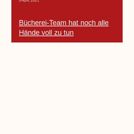
3 April, 2021
Bücherei-Team hat noch alle
Hände voll zu tun
3 April, 2021
Neues Banner begrüßt am
Willkommenshügel
3 April, 2021
Lembecker Stiftung bietet