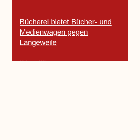
Bücherei bietet Bücher- und
Medienwagen gegen
Langeweile
23 Januar, 2021
Baumfällarbeiten an Rekener-
und Lembecker Straße
24 Januar, 2021
Lembecker können