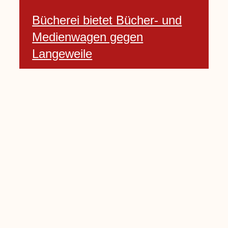
Bücherei bietet Bücher- und
Medienwagen gegen
Langeweile
23 Januar, 2021
Baumfällarbeiten an Rekener-
und Lembecker Straße
24 Januar, 2021
Lembecker können
Zukunftswünsche bewerten