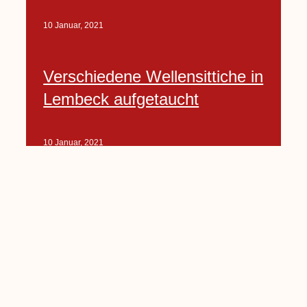
10 Januar, 2021
Verschiedene Wellensittiche in
Lembeck aufgetaucht
10 Januar, 2021
Porte-Projekt
„Lindenplätzchen-
Verschönerung“ beginnt in
Kürze
10 Januar, 2021