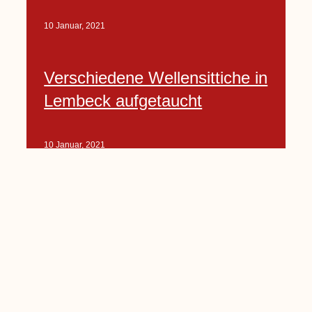
10 Januar, 2021
Verschiedene Wellensittiche in
Lembeck aufgetaucht
10 Januar, 2021
Porte-Projekt
„Lindenplätzchen-
Verschönerung“ beginnt in
Kürze
10 Januar, 2021