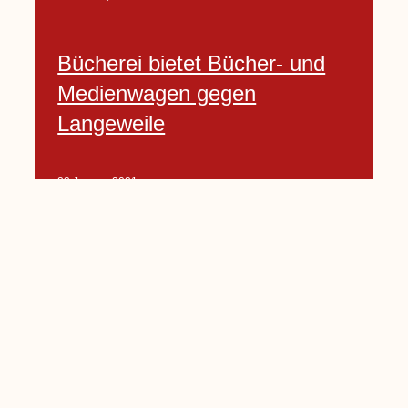
Bücherei bietet Bücher- und
Medienwagen gegen
Langeweile
23 Januar, 2021
Baumfällarbeiten an Rekener-
und Lembecker Straße
24 Januar, 2021
Lembecker können