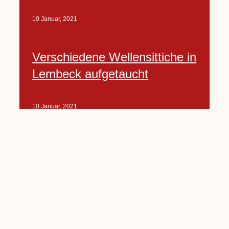
10 Januar, 2021
Verschiedene Wellensittiche in
Lembeck aufgetaucht
10 Januar, 2021
Porte-Projekt
„Lindenplätzchen-
Verschönerung“ beginnt in
Kürze
10 Januar, 2021