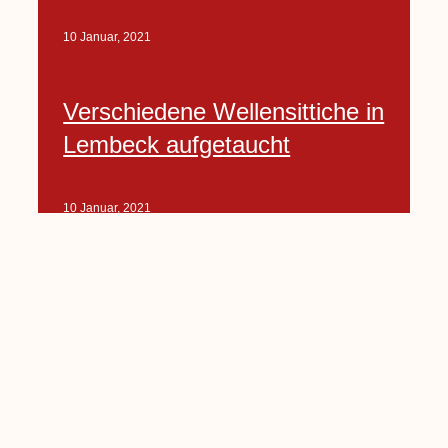
10 Januar, 2021
Verschiedene Wellensittiche in
Lembeck aufgetaucht
10 Januar, 2021
Porte-Projekt
„Lindenplätzchen-
Verschönerung“ beginnt in
Kürze
10 Januar, 2021