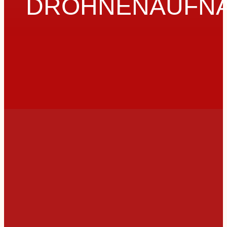
DROHNENAUFN