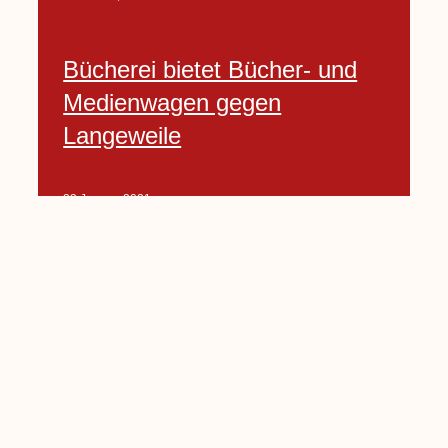
Bücherei bietet Bücher- und
Medienwagen gegen
Langeweile
23 Januar, 2021
Baumfällarbeiten an Rekener-
und Lembecker Straße
24 Januar, 2021
Lembecker können