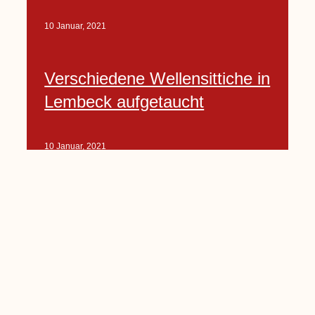
10 Januar, 2021
Verschiedene Wellensittiche in
Lembeck aufgetaucht
10 Januar, 2021
Porte-Projekt
„Lindenplätzchen-
Verschönerung“ beginnt in
Kürze
10 Januar, 2021