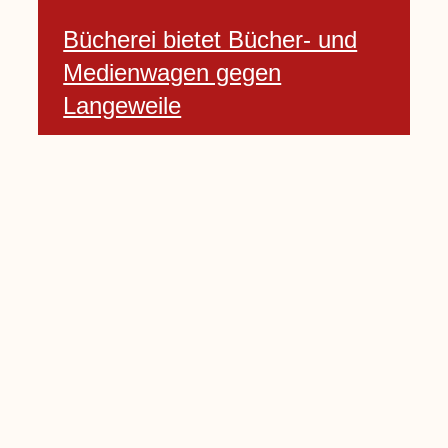
Bücherei bietet Bücher- und
Medienwagen gegen
Langeweile
23 Januar, 2021
Baumfällarbeiten an Rekener-
und Lembecker Straße
24 Januar, 2021
Lembecker können
Zukunftswünsche bewerten