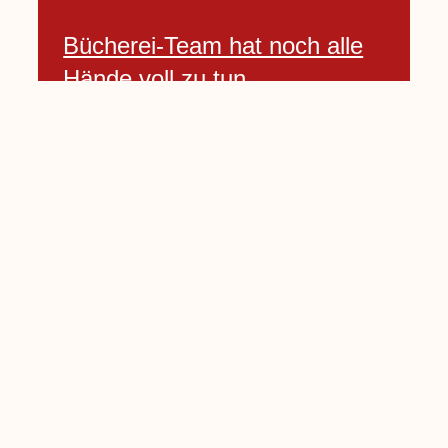
Bücherei-Team hat noch alle
Hände voll zu tun
3 April, 2021
Neues Banner begrüßt am
Willkommenshügel
3 April, 2021
Lembecker Stiftung bietet
Corona-Schnelltest für Kinder