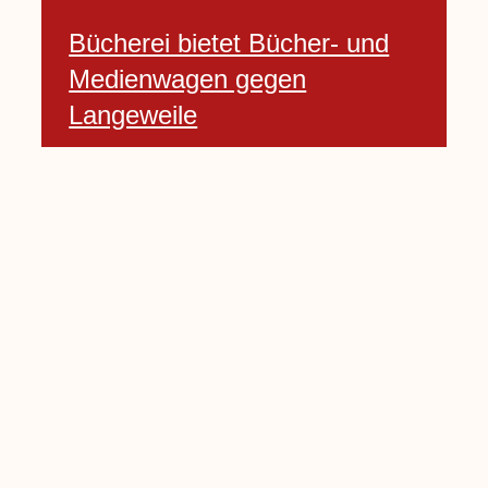
Bücherei bietet Bücher- und
Medienwagen gegen
Langeweile
23 Januar, 2021
Baumfällarbeiten an Rekener-
und Lembecker Straße
24 Januar, 2021
Lembecker können
Zukunftswünsche bewerten