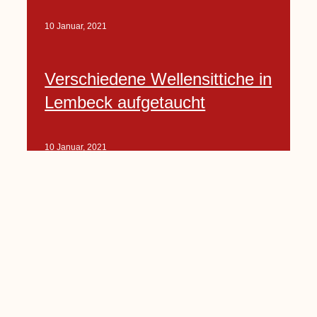
10 Januar, 2021
Verschiedene Wellensittiche in
Lembeck aufgetaucht
10 Januar, 2021
Porte-Projekt
„Lindenplätzchen-
Verschönerung“ beginnt in
Kürze
10 Januar, 2021