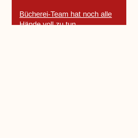
Bücherei-Team hat noch alle
Hände voll zu tun
3 April, 2021
Neues Banner begrüßt am
Willkommenshügel
3 April, 2021
Lembecker Stiftung bietet
Corona-Schnelltest für Kinder