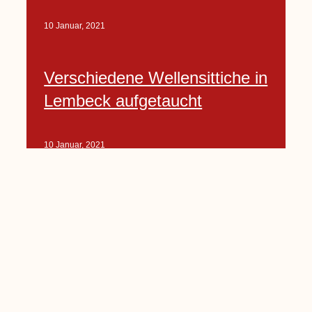
10 Januar, 2021
Verschiedene Wellensittiche in
Lembeck aufgetaucht
10 Januar, 2021
Porte-Projekt
„Lindenplätzchen-
Verschönerung“ beginnt in
Kürze
10 Januar, 2021