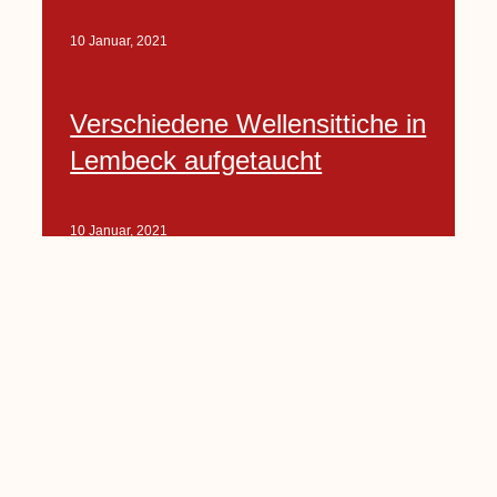
10 Januar, 2021
Verschiedene Wellensittiche in
Lembeck aufgetaucht
10 Januar, 2021
Porte-Projekt
„Lindenplätzchen-
Verschönerung“ beginnt in
Kürze
10 Januar, 2021