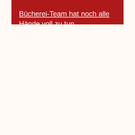
Bücherei-Team hat noch alle
Hände voll zu tun
3 April, 2021
Neues Banner begrüßt am
Willkommenshügel
3 April, 2021
Lembecker Stiftung bietet
Corona-Schnelltest für Kinder